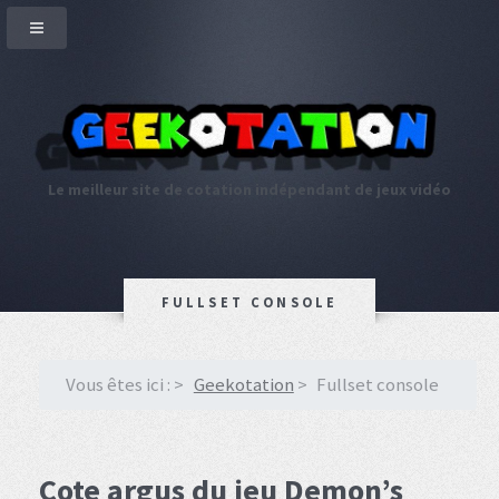
Le meilleur site de cotation indépendant de jeux vidéo
FULLSET CONSOLE
Vous êtes ici :
Geekotation
Fullset console
Cote argus du jeu Demon’s