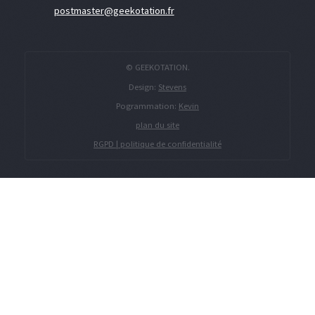
postmaster@geekotation.fr
© GEEKOTATION.
Design:
Stevens
Pogrammation:
Kevin
plan du site
RGPD | politique de confidentialité