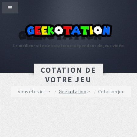
Le meilleur site de cotation indépendant de jeux vidéo
COTATION DE
VOTRE JEU
Vous êtes ici :
Geekotation
Cotation jeu