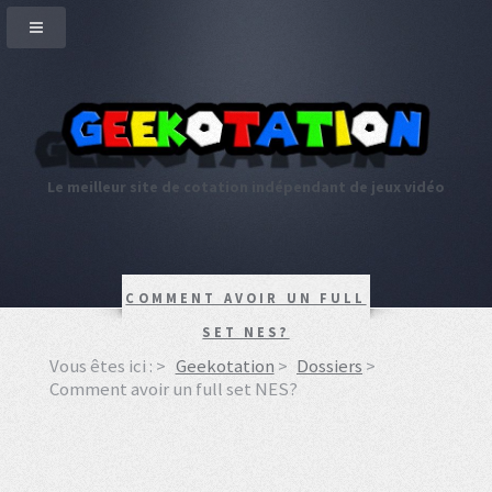
Le meilleur site de cotation indépendant de jeux vidéo
COMMENT AVOIR UN FULL
SET NES?
Vous êtes ici :
Geekotation
Dossiers
Comment avoir un full set NES?