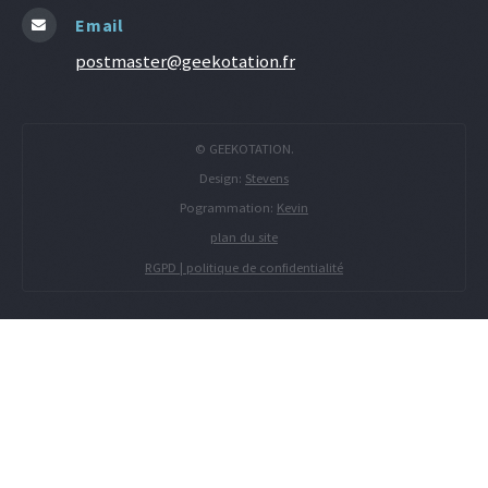
Email
postmaster@geekotation.fr
© GEEKOTATION.
Design:
Stevens
Pogrammation:
Kevin
plan du site
RGPD | politique de confidentialité