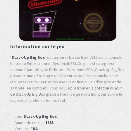
Information sur le jeu
"
Stack-Up Big Box
" est un jeu rétro sorti en 1985 sur la console
Nintendo Entertainment System (NES). Ce jeu est catégorisé
comme étant de type Réflexion. En version FRA ,Stack-Up Big Box
possède une côte argus de 120 euros pour la cartouche seule
(en loose) et de 1600 euros avec la notice du jeu d'origine et de
sa boite (en complet). Vous pouvez retrouver
la cotation du jour
de Stack-Up Big Box
grace à l'outil de geekotation pour suivre le
cours du marché en temps réel.
Jeu :
Stack-Up Big Box
Année de sortie :
1985
Version :
FRA