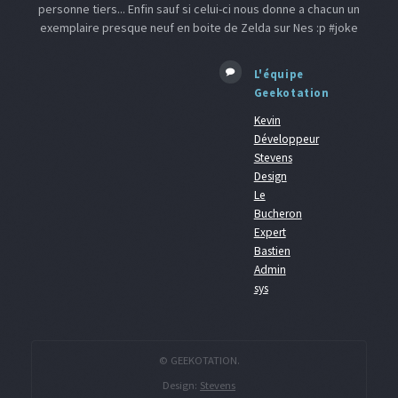
personne tiers... Enfin sauf si celui-ci nous donne a chacun un
exemplaire presque neuf en boite de Zelda sur Nes :p #joke
L'équipe
Geekotation
Kevin
Développeur
Stevens
Design
Le
Bucheron
Expert
Bastien
Admin
sys
© GEEKOTATION.
Design:
Stevens