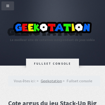
Le meilleur site de cotation indépendant de jeux vidéo
FULLSET CONSOLE
Vous êtes ici :
Geekotation
Fullset console
Cote argus du jeu Stack-Up Big