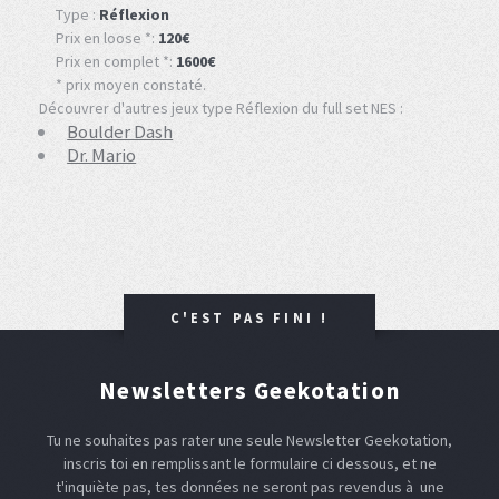
Type :
Réflexion
Prix en loose *:
120€
Prix en complet *:
1600€
* prix moyen constaté.
Découvrer d'autres jeux type Réflexion du full set NES :
Boulder Dash
Dr. Mario
C'EST PAS FINI !
Newsletters Geekotation
Tu ne souhaites pas rater une seule Newsletter Geekotation,
inscris toi en remplissant le formulaire ci dessous, et ne
t'inquiète pas, tes données ne seront pas revendus à une