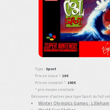
Type :
Sport
Prix en loose *:
10€
Prix en complet *:
100€
* prix moyen constaté.
Découvrer d'autres jeux type Sport du full se
Winter Olympics Games : Lilleham