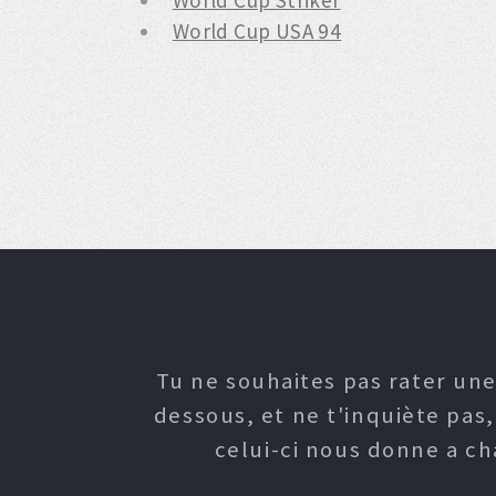
World Cup Striker
World Cup USA 94
Tu ne souhaites pas rater une
dessous, et ne t'inquiète pas
celui-ci nous donne a c