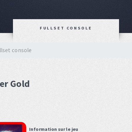
FULLSET CONSOLE
llset console
er Gold
Information sur le jeu