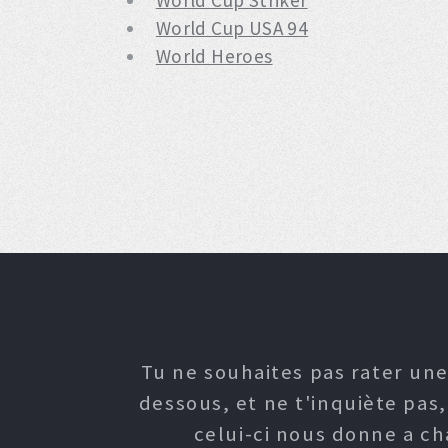
World Cup Striker
World Cup USA 94
World Heroes
Tu ne souhaites pas rater une
dessous, et ne t'inquiète pas
celui-ci nous donne a c