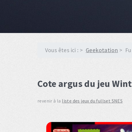
Vous êtes ici :
Geekotation
Fu
Cote argus du jeu Win
revenir à la
liste des jeux du fullset SNES