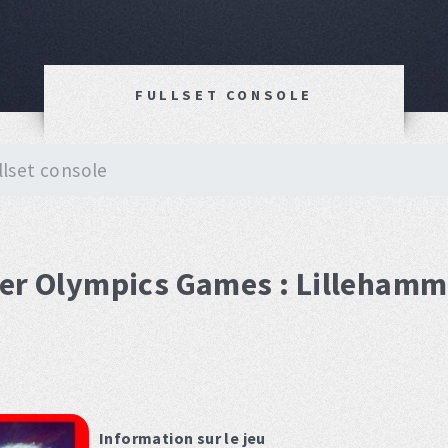
FULLSET CONSOLE
llset console
ter Olympics Games : Lillehamm
Information sur le jeu