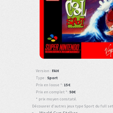
Version :
FAH
Type :
Sport
Prix en loose *:
15€
Prix en complet *:
50€
* prix moyen constaté.
Découvrer d'autres jeux type Sport du full se