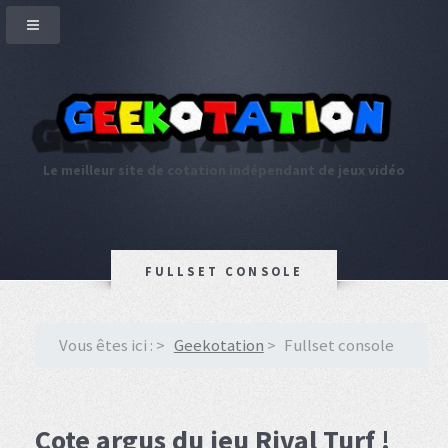
Le meilleur site de cotation indépendant de jeux vidéo
FULLSET CONSOLE
Vous êtes ici :
Geekotation
Fullset console
Cote argus du jeu Rival Turf !