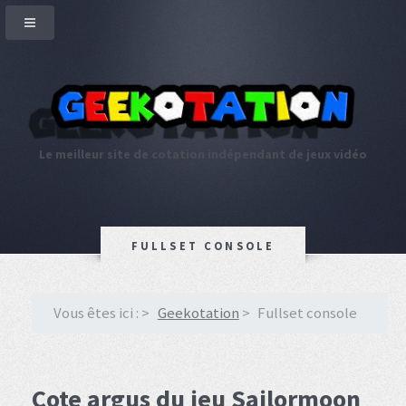
Le meilleur site de cotation indépendant de jeux vidéo
FULLSET CONSOLE
Vous êtes ici :
Geekotation
Fullset console
Cote argus du jeu Sailormoon