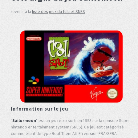
revenir à la
liste des jeux du fullset SNES
Information sur le jeu
"
Sailormoon
" est un jeu rétro sorti en 1993 sur la console Super
nintendo entertainment system (SNES). Ce jeu est catégorisé
comme étant de type Beat Them All. En version FRA/SFRA