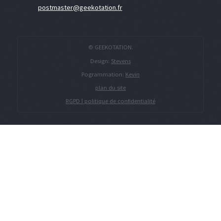
postmaster@geekotation.fr
© GEEKOTATION.
Design:
Stevens
Pogrammation:
Kevin
plan du site
RGPD | politique de confidentialité