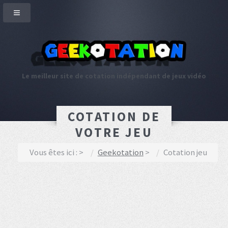
Le meilleur site de cotation indépendant de jeux vidéo
COTATION DE
VOTRE JEU
Vous êtes ici :
Geekotation
Cotation jeu