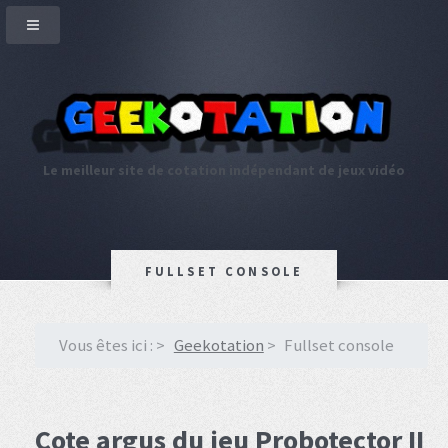
Le meilleur site de cotation indépendant de jeux vidéo
FULLSET CONSOLE
Vous êtes ici :
Geekotation
Fullset console
Cote argus du jeu Probotector II