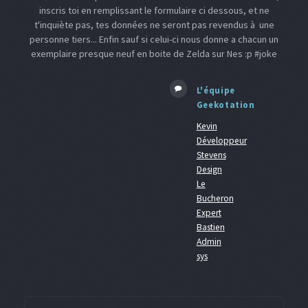
inscris toi en remplissant le formulaire ci dessous, et ne
t'inquiète pas, tes données ne seront pas revendus à une
personne tiers... Enfin sauf si celui-ci nous donne a chacun un
exemplaire presque neuf en boite de Zelda sur Nes :p #joke
L'équipe
Geekotation
Kevin
Développeur
Stevens
Design
Le
Bucheron
Expert
Bastien
Admin
sys