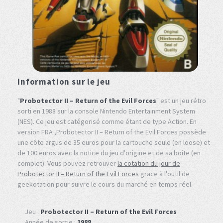
Information sur le jeu
"
Probotector II – Return of the Evil Forces
" est un jeu rétro
sorti en 1988 sur la console Nintendo Entertainment System
(NES). Ce jeu est catégorisé comme étant de type Action. En
version FRA ,Probotector II – Return of the Evil Forces possède
une côte argus de 35 euros pour la cartouche seule (en loose) et
de 100 euros avec la notice du jeu d'origine et de sa boite (en
complet). Vous pouvez retrouver
la cotation du jour de
Probotector II – Return of the Evil Forces
grace à l'outil de
geekotation pour suivre le cours du marché en temps réel.
Jeu :
Probotector II – Return of the Evil Forces
Année de sortie :
1988