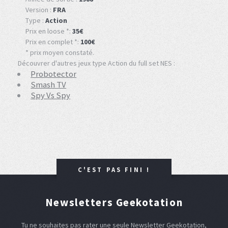
Version :
FRA
Type :
Action
Prix en loose *:
35€
Prix en complet *:
100€
* prix moyen constaté.
Découvrer d'autres jeux type Action du full set NES :
Probotector
Smash TV
Spy Vs Spy
C'EST PAS FINI !
Newsletters Geekotation
Tu ne souhaites pas rater une seule Newsletter Geekotation,