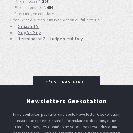
Prix en loose *:
25€
Prix en complet *:
65€
* prix moyen constaté.
Découvrer d'autres jeux type Action du full set NES :
Smash TV
Spy Vs Spy
Terminator 2 – Judgement Day
C'EST PAS FINI !
Newsletters Geekotation
Tu ne souhaites pas rater une seule Newsletter Geekotation,
inscris toi en remplissant le formulaire ci dessous, et ne
t'inquiète pas, tes données ne seront pas revendus à une