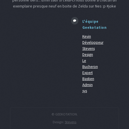
personne tiers... Enfin sauf si celui-ci nous donne a chacun un
exemplaire presque neuf en boite de Zelda sur Nes :p #joke
L'équipe
Geekotation
Kevin
Développeur
Stevens
Design
Le
Bucheron
Expert
Bastien
Admin
sys
© GEEKOTATION.
Design:
Stevens