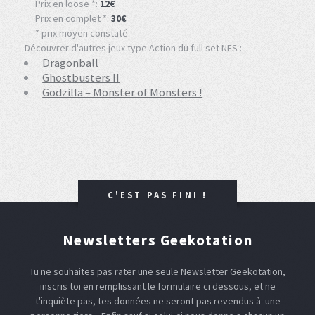
Prix en loose *:
12€
Prix en complet *:
30€
* prix moyen constaté.
Découvrer d'autres jeux type Action du full set NES :
Dragonball
Ghostbusters II
Godzilla – Monster of Monsters !
C'EST PAS FINI !
Newsletters Geekotation
Tu ne souhaites pas rater une seule Newsletter Geekotation,
inscris toi en remplissant le formulaire ci dessous, et ne
t'inquiète pas, tes données ne seront pas revendus à une