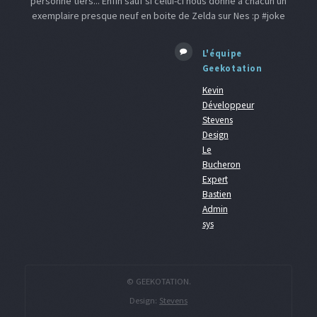
personne tiers... Enfin sauf si celui-ci nous donne a chacun un
exemplaire presque neuf en boite de Zelda sur Nes :p #joke
L'équipe
Geekotation
Kevin
Développeur
Stevens
Design
Le
Bucheron
Expert
Bastien
Admin
sys
© GEEKOTATION.
Design:
Stevens