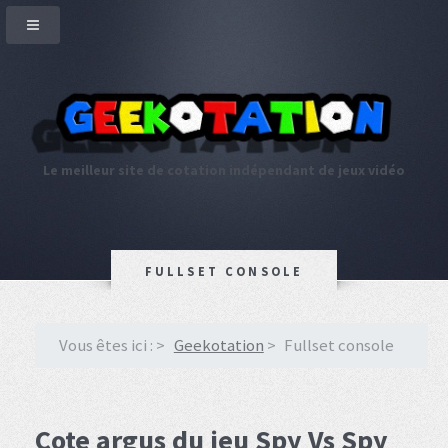
Le meilleur site de cotation indépendant de jeux vidéo
FULLSET CONSOLE
Vous êtes ici :
Geekotation
Fullset console
Cote argus du jeu Spy Vs Spy