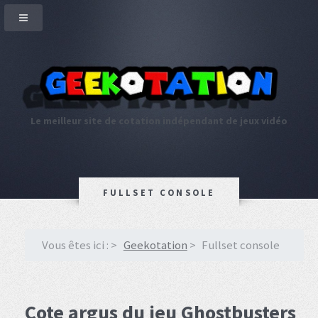
Le meilleur site de cotation indépendant de jeux vidéo
FULLSET CONSOLE
Vous êtes ici :
Geekotation
Fullset console
Cote argus du jeu Ghostbusters