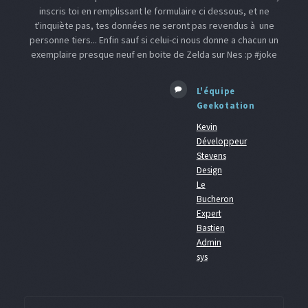
inscris toi en remplissant le formulaire ci dessous, et ne
t'inquiète pas, tes données ne seront pas revendus à une
personne tiers... Enfin sauf si celui-ci nous donne a chacun un
exemplaire presque neuf en boite de Zelda sur Nes :p #joke
L'équipe
Geekotation
Kevin
Développeur
Stevens
Design
Le
Bucheron
Expert
Bastien
Admin
sys