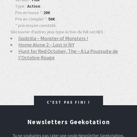
Type :
Action
Prix en loose *:
20€
Prix en complet *:
50€
* prix moyen constaté.
Découvrer d'autres jeux type Action du full set NES :
Godzilla – Monster of Monsters !
Home Alone 2 – Lost in NY
Hunt for Red October, The – A La Poursuite de
l’Octobre Rouge
C'EST PAS FINI !
Newsletters Geekotation
Tu ne souhaites pas rater une seule Newsletter Geekotation,