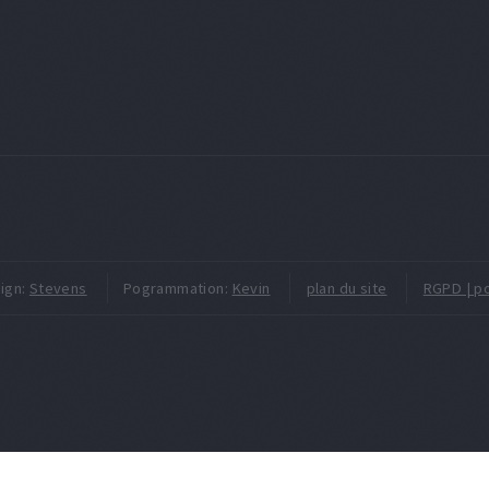
ign:
Stevens
Pogrammation:
Kevin
plan du site
RGPD | po