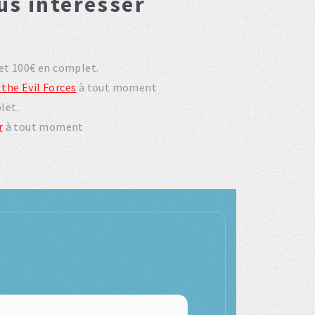
us interesser
 et 100€ en complet.
 the Evil Forces
à tout moment
let.
r
à tout moment