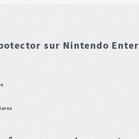
botector
sur Nintendo Ente
os
Euros