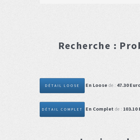
Recherche :
Pro
En Loose
de :
47.30
Eur
DÉTAIL LOOSE
En Complet
de :
103.10
DÉTAIL COMPLET