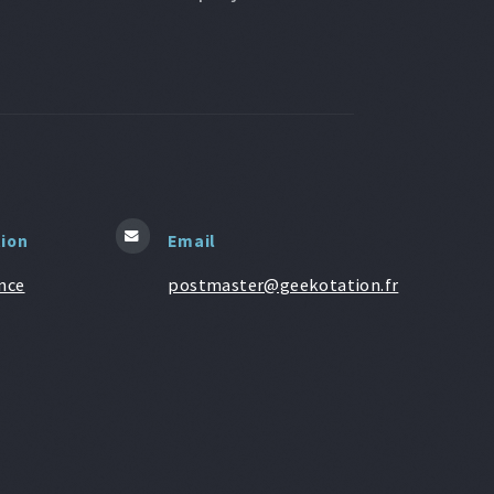
tion
Email
nce
postmaster@geekotation.fr