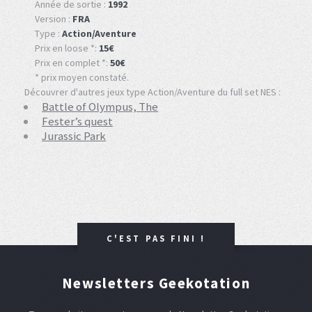
Année de sortie :
1992
Version :
FRA
Type :
Action/Aventure
Prix en loose *:
15€
Prix en complet *:
50€
* prix moyen constaté.
Découvrer d'autres jeux type Action/Aventure du full set NES :
Battle of Olympus, The
Fester’s quest
Jurassic Park
C'EST PAS FINI !
Newsletters Geekotation