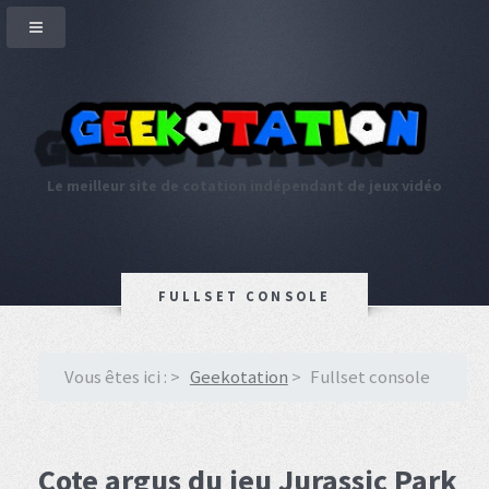
Le meilleur site de cotation indépendant de jeux vidéo
FULLSET CONSOLE
Vous êtes ici :
Geekotation
Fullset console
Cote argus du jeu Jurassic Park