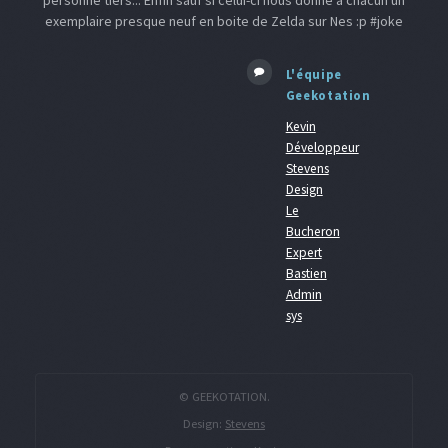
personne tiers... Enfin sauf si celui-ci nous donne a chacun un
exemplaire presque neuf en boite de Zelda sur Nes :p #joke
L'équipe
Geekotation
Kevin
Développeur
Stevens
Design
Le
Bucheron
Expert
Bastien
Admin
sys
© GEEKOTATION.
Design:
Stevens