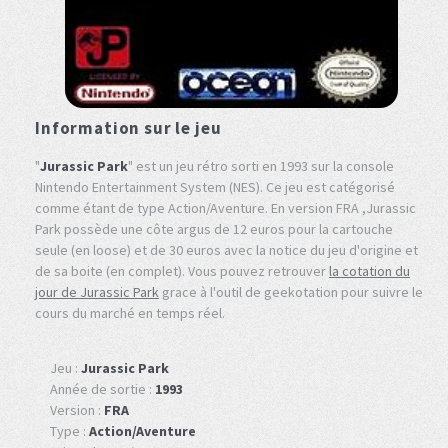
Information sur le jeu
"
Jurassic Park
" est un jeu rétro sorti en 1993 sur la console
Nintendo Entertainment System (NES). Ce jeu est catégorisé
comme étant de type Action/Aventure. En version FRA ,Jurassic
Park possède une côte argus de 12 euros pour la cartouche
seule (en loose) et de 30 euros avec la notice du jeu d'origine et
de sa boite (en complet). Vous pouvez retrouver
la cotation du
jour de Jurassic Park
grace à l'outil de geekotation pour suivre le
cours du marché en temps réel.
Jeu :
Jurassic Park
Année de sortie :
1993
Version :
FRA
Type :
Action/Aventure