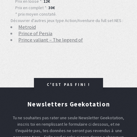
Prix en loose *:
12€
Prix en complet *:
30€
* prix moyen constaté.
Découvrer d'autres jeux type Action/Aventure du full set NES :
Metroid
Prince of Persia
Prince valiant – The legend of
C'EST PAS FINI !
Newsletters Geekotation
Tu ne souhaites pas rater une seule Newsletter Geekotation,
inscris toi en remplissant le formulaire ci dessous, et ne
t'inquiète pas, tes données ne seront pas revendus à une