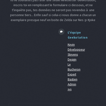
inscris toi en remplissant le formulaire ci dessous, et ne
t'inquiète pas, tes données ne seront pas revendus à une
personne tiers... Enfin sauf si celui-ci nous donne a chacun un
exemplaire presque neuf en boite de Zelda sur Nes :p #joke
L'équipe
Geekotation
Kevin
Développeur
Stevens
Design
Le
Bucheron
Expert
Bastien
Admin
sys