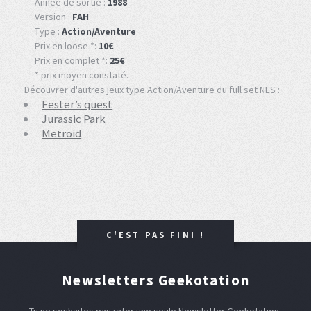
Année de sortie :
1988
Version :
FAH
Type :
Action/Aventure
Prix en loose *:
10€
Prix en complet *:
25€
* prix moyen constaté.
Découvrer d'autres jeux type Action/Aventure du full set NES :
Fester’s quest
Jurassic Park
Metroid
C'EST PAS FINI !
Newsletters Geekotation
Tu ne souhaites pas rater une seule Newsletter Geekotation,