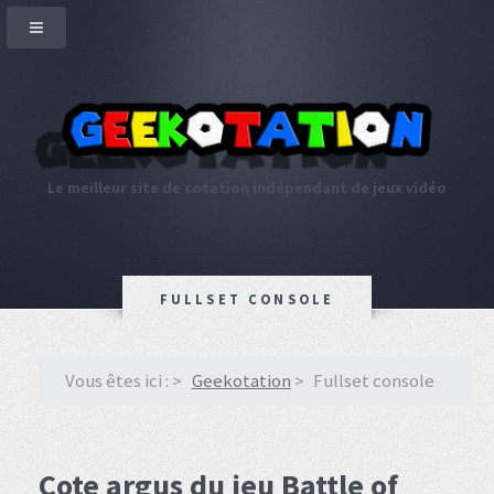
Le meilleur site de cotation indépendant de jeux vidéo
FULLSET CONSOLE
Vous êtes ici :
Geekotation
Fullset console
Cote argus du jeu Battle of