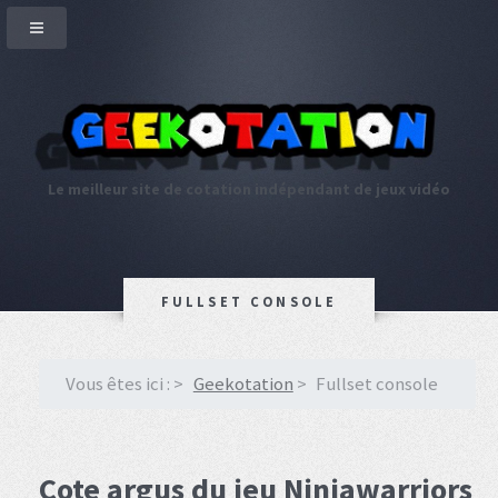
Le meilleur site de cotation indépendant de jeux vidéo
FULLSET CONSOLE
Vous êtes ici :
Geekotation
Fullset console
Cote argus du jeu Ninjawarriors