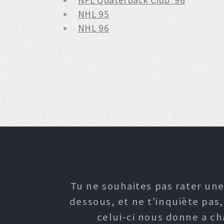
NFL Quaterback Club ’96
NHL 95
NHL 96
Tu ne souhaites pas rater une
dessous, et ne t'inquiète pas
celui-ci nous donne a c