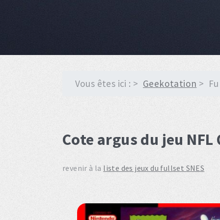
Vous êtes ici :
Geekotation
Fu
Cote argus du jeu NFL
revenir à la
liste des jeux du fullset SNES