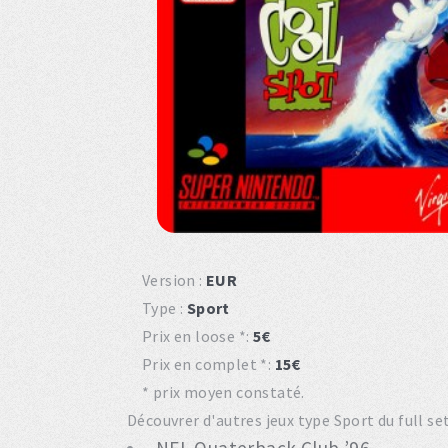
Version :
EUR
Type :
Sport
Prix en loose *:
5€
Prix en complet *:
15€
* prix moyen constaté.
Découvrer d'autres jeux type Sport du full se