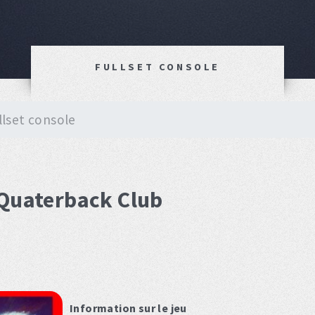
FULLSET CONSOLE
llset console
 Quaterback Club
Information sur le jeu