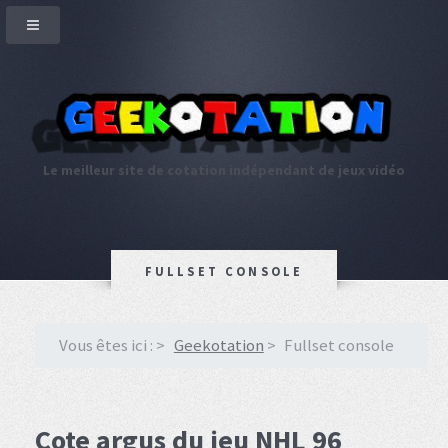
Le meilleur site de cotation indépendant de jeux vidéo
FULLSET CONSOLE
Vous êtes ici :
Geekotation
Fullset console
Cote argus du jeu NHL 96