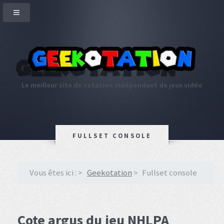
Le meilleur site de cotation indépendant de jeux vidéo
FULLSET CONSOLE
Vous êtes ici :
Geekotation
Fullset console
Cote argus du jeu NHLPA