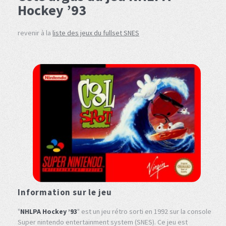
Hockey ’93
revenir à la
liste des jeux du fullset SNES
Information sur le jeu
"
NHLPA Hockey ’93
" est un jeu rétro sorti en 1992 sur la console
Super nintendo entertainment system (SNES). Ce jeu est