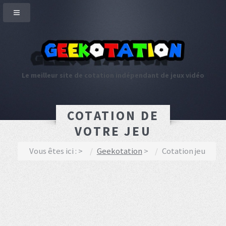
Le meilleur site de cotation indépendant de jeux vidéo
COTATION DE
VOTRE JEU
Vous êtes ici :
Geekotation
Cotation jeu