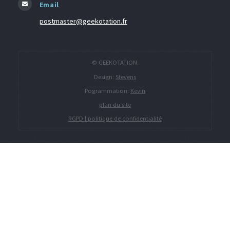
Email
postmaster@geekotation.fr
© GEEKOTATION.
Design:
Stevens
Pogrammation:
Kevin
plan du site
RGPD | politique de confidentialité