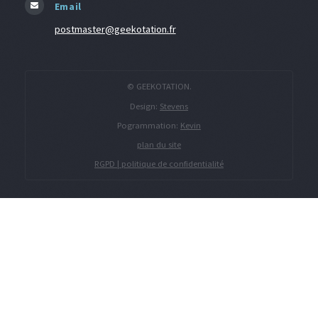
Email
postmaster@geekotation.fr
© GEEKOTATION.
Design:
Stevens
Pogrammation:
Kevin
plan du site
RGPD | politique de confidentialité