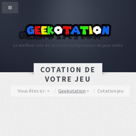
Le meilleur site de cotation indépendant de jeux vidéo
COTATION DE
VOTRE JEU
Vous êtes ici :
Geekotation
Cotation jeu