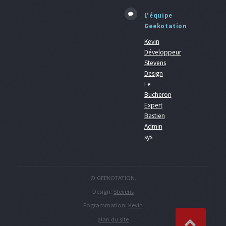
L'équipe
Geekotation
Kevin
Développeur
Stevens
Design
Le
Bucheron
Expert
Bastien
Admin
sys
© GEEKOTATION.
Design:
Stevens
Pogrammation:
Kevin
plan du site