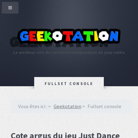
Le meilleur site de cotation indépendant de jeux vidéo
FULLSET CONSOLE
Vous êtes ici :
Geekotation
Fullset console
Cote argus du jeu Just Dance