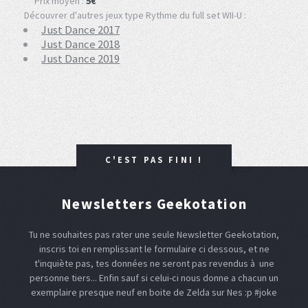
Prix moyen :
5€
Découvrer d'autres jeux type Rythme du full set WII-U :
Just Dance 2017
Just Dance 2018
Just Dance 2019
C'EST PAS FINI !
Newsletters Geekotation
Tu ne souhaites pas rater une seule Newsletter Geekotation,
inscris toi en remplissant le formulaire ci dessous, et ne
t'inquiète pas, tes données ne seront pas revendus à une
personne tiers... Enfin sauf si celui-ci nous donne a chacun un
exemplaire presque neuf en boite de Zelda sur Nes :p #joke