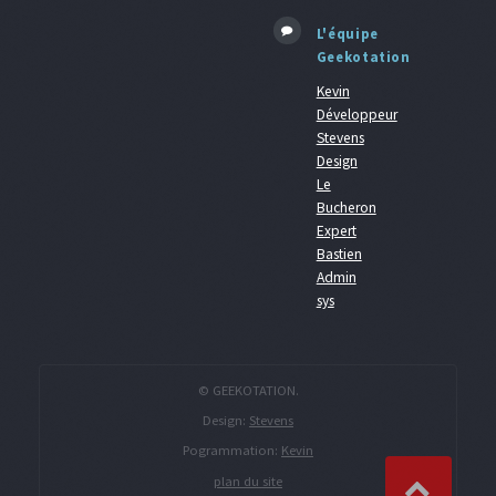
L'équipe
Geekotation
Kevin
Développeur
Stevens
Design
Le
Bucheron
Expert
Bastien
Admin
sys
© GEEKOTATION.
Design:
Stevens
Pogrammation:
Kevin
plan du site