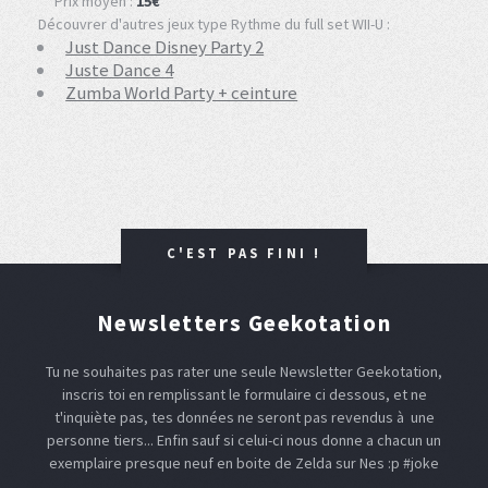
Prix moyen :
15€
Découvrer d'autres jeux type Rythme du full set WII-U :
Just Dance Disney Party 2
Juste Dance 4
Zumba World Party + ceinture
C'EST PAS FINI !
Newsletters Geekotation
Tu ne souhaites pas rater une seule Newsletter Geekotation,
inscris toi en remplissant le formulaire ci dessous, et ne
t'inquiète pas, tes données ne seront pas revendus à une
personne tiers... Enfin sauf si celui-ci nous donne a chacun un
exemplaire presque neuf en boite de Zelda sur Nes :p #joke