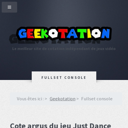
Le meilleur site de cotation indépendant de jeux vidéo
FULLSET CONSOLE
Vous êtes ici :
Geekotation
Fullset console
Cote argus du jeu Just Dance