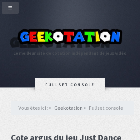
Le meilleur site de cotation indépendant de jeux vidéo
FULLSET CONSOLE
Vous êtes ici :
Geekotation
Fullset console
Cote argus du jeu Just Dance