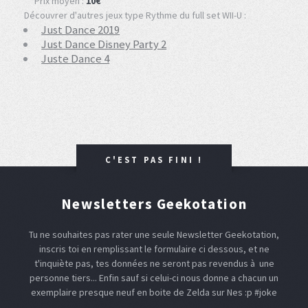
Prix moyen :
10€
Découvrer d'autres jeux type Rythme du full set WII-U :
Just Dance 2019
Just Dance Disney Party 2
Juste Dance 4
C'EST PAS FINI !
Newsletters Geekotation
Tu ne souhaites pas rater une seule Newsletter Geekotation,
inscris toi en remplissant le formulaire ci dessous, et ne
t'inquiète pas, tes données ne seront pas revendus à une
personne tiers... Enfin sauf si celui-ci nous donne a chacun un
exemplaire presque neuf en boite de Zelda sur Nes :p #joke