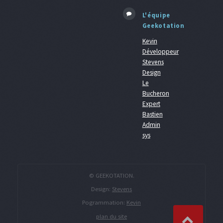
L'équipe
Geekotation
Kevin
Développeur
Stevens
Design
Le
Bucheron
Expert
Bastien
Admin
sys
© GEEKOTATION.
Design:
Stevens
Pogrammation:
Kevin
plan du site