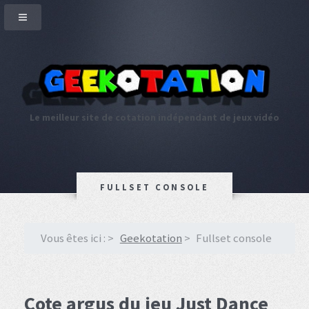
Le meilleur site de cotation indépendant de jeux vidéo
FULLSET CONSOLE
Vous êtes ici :
Geekotation
Fullset console
Cote argus du jeu Just Dance