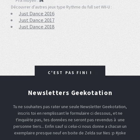
Prix moyen :
5€
Découvrer d'autres jeux type Rythme du full set WII-U :
Just Dance 2016
Just Dance 2017
Just Dance 2018
C'EST PAS FINI !
Newsletters Geekotation
Tu ne souhaites pas rater une seule Newsletter Geekotation,
inscris toi en remplissant le formulaire ci dessous, et ne
t'inquiète pas, tes données ne seront pas revendus à une
personne tiers... Enfin sauf si celui-ci nous donne a chacun un
exemplaire presque neuf en boite de Zelda sur Nes :p #joke