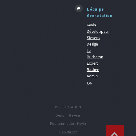
L'équipe
Geekotation
Kevin
Développeur
Stevens
Design
Le
Bucheron
Expert
Bastien
Admin
sys
© GEEKOTATION.
Design:
Stevens
Pogrammation:
Kevin
plan du site