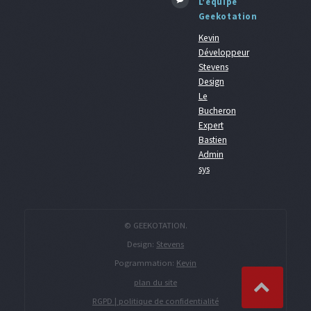
L'équipe
Geekotation
Kevin
Développeur
Stevens
Design
Le
Bucheron
Expert
Bastien
Admin
sys
© GEEKOTATION.
Design:
Stevens
Pogrammation:
Kevin
plan du site
RGPD | politique de confidentialité