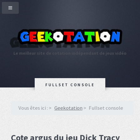
Le meilleur site de cotation indépendant de jeux vidéo
FULLSET CONSOLE
Vous êtes ici :
Geekotation
Fullset console
Cote argus du jeu Dick Tracy