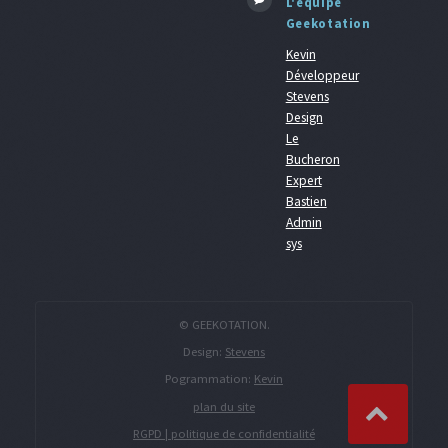
L'équipe
Geekotation
Kevin
Développeur
Stevens
Design
Le
Bucheron
Expert
Bastien
Admin
sys
© GEEKOTATION.
Design:
Stevens
Pogrammation:
Kevin
plan du site
RGPD | politique de confidentialité