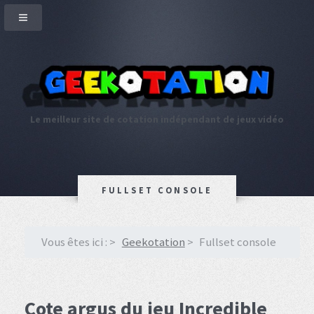
Le meilleur site de cotation indépendant de jeux vidéo
FULLSET CONSOLE
Vous êtes ici :
Geekotation
Fullset console
Cote argus du jeu Incredible