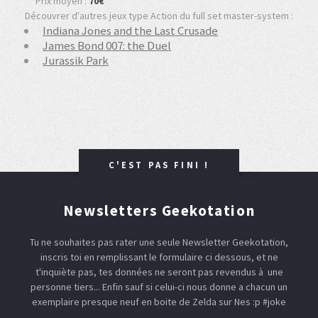
Prix moyen :
70€
Découvrer d'autres jeux type Action du full set master-system :
Indiana Jones and the Last Crusade
James Bond 007: the Duel
Jurassik Park
C'EST PAS FINI !
Newsletters Geekotation
Tu ne souhaites pas rater une seule Newsletter Geekotation,
inscris toi en remplissant le formulaire ci dessous, et ne
t'inquiète pas, tes données ne seront pas revendus à une
personne tiers... Enfin sauf si celui-ci nous donne a chacun un
exemplaire presque neuf en boite de Zelda sur Nes :p #joke