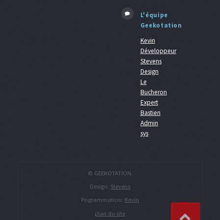
L'équipe
Geekotation
Kevin
Développeur
Stevens
Design
Le
Bucheron
Expert
Bastien
Admin
sys
© GEEKOTATION.
Design:
Stevens
Pogrammation:
Kevin
plan du site