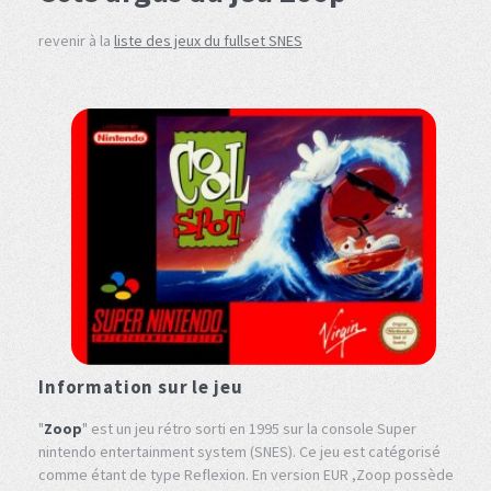
revenir à la
liste des jeux du fullset SNES
Information sur le jeu
"
Zoop
" est un jeu rétro sorti en 1995 sur la console Super
nintendo entertainment system (SNES). Ce jeu est catégorisé
comme étant de type Reflexion. En version EUR ,Zoop possède