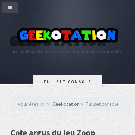
Le meilleur site de cotation indépendant de jeux vidéo
FULLSET CONSOLE
Vous êtes ici :
Geekotation
Fullset console
Cote argus du jeu Zoop