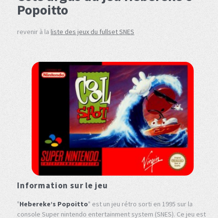
Popoitto
revenir à la
liste des jeux du fullset SNES
Information sur le jeu
"
Hebereke’s Popoitto
" est un jeu rétro sorti en 1995 sur la
console Super nintendo entertainment system (SNES). Ce jeu est