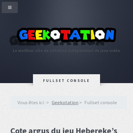
Le meilleur site de cotation indépendant de jeux vidéo
FULLSET CONSOLE
Vous êtes ici :
Geekotation
Fullset console
Cote argus du jeu Hebereke’s