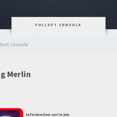
FULLSET CONSOLE
llset console
ng Merlin
Information sur le jeu