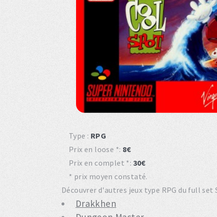
Type :
RPG
Prix en loose *:
8€
Prix en complet *:
30€
* prix moyen constaté.
Découvrer d'autres jeux type RPG du full set 
Drakkhen