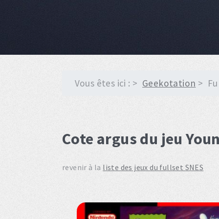
Vous êtes ici :
Geekotation
Fu
Cote argus du jeu You
revenir à la
liste des jeux du fullset SNES