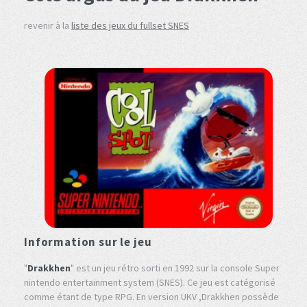
revenir à la
liste des jeux du fullset SNES
Information sur le jeu
"
Drakkhen
" est un jeu rétro sorti en 1992 sur la console Super
nintendo entertainment system (SNES). Ce jeu est catégorisé
comme étant de type RPG. En version UKV ,Drakkhen possède