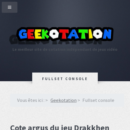
Le meilleur site de cotation indépendant de jeux vidéo
FULLSET CONSOLE
Vous êtes ici :
Geekotation
Fullset console
Cote argus du jeu Drakkhen