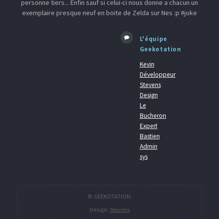
personne tiers... Enfin sauf si celui-ci nous donne a chacun un
exemplaire presque neuf en boite de Zelda sur Nes :p #joke
L'équipe
Geekotation
Kevin
Développeur
Stevens
Design
Le
Bucheron
Expert
Bastien
Admin
sys
© GEEKOTATION.
Design:
Stevens