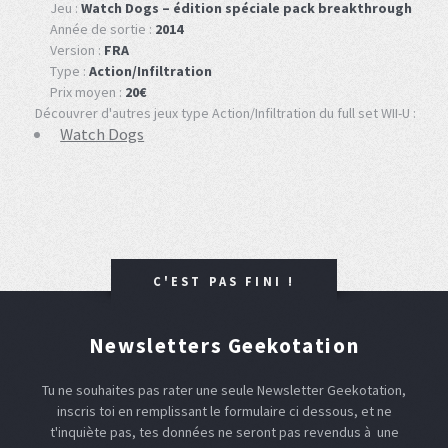
Jeu :
Watch Dogs – édition spéciale pack breakthrough
Année de sortie :
2014
Version :
FRA
Type :
Action/Infiltration
Prix moyen :
20€
Découvrer d'autres jeux type Action/Infiltration du full set WII-U :
Watch Dogs
C'EST PAS FINI !
Newsletters Geekotation
Tu ne souhaites pas rater une seule Newsletter Geekotation,
inscris toi en remplissant le formulaire ci dessous, et ne
t'inquiète pas, tes données ne seront pas revendus à une