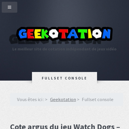
Le meilleur site de cotation indépendant de jeux vidéo
FULLSET CONSOLE
Vous êtes ici :
Geekotation
Fullset console
Cote argus du jeu Watch Dogs –