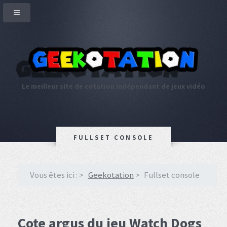
Le meilleur site de cotation indépendant de jeux vidéo
FULLSET CONSOLE
Vous êtes ici :
Geekotation
Fullset console
Cote argus du jeu Watch Dogs