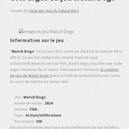
revenir à la
liste des jeux du fullset WII-U
Information sur le jeu
"
Watch Dogs
" est un jeu rétro sortie en 2014 sur la console WII U
(WII-U). Ce jeu est catégorisé comme étant de type
Action/Infiltration En version FRA ,Watch Dogs possède une code
argus moyenne de 15 euros. Vous pouvez retrouver
la cotation
du jour de Watch Dogs
grace à l'outil de geekotation pour suivre
le cours du marché en temps réel.
Jeu :
Watch Dogs
Année de sortie :
2014
Version :
FRA
Type :
Action/Infiltration
Prix moyen :
15€
Découvrer d'autres jeux type Action/Infiltration du full set WII-U :