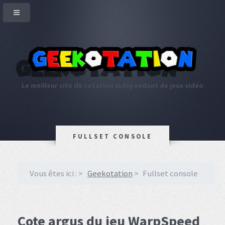
Le meilleur site de cotation indépendant de jeux vidéo
FULLSET CONSOLE
Vous êtes ici :
Geekotation
Fullset console
Cote argus du jeu WarpSpeed