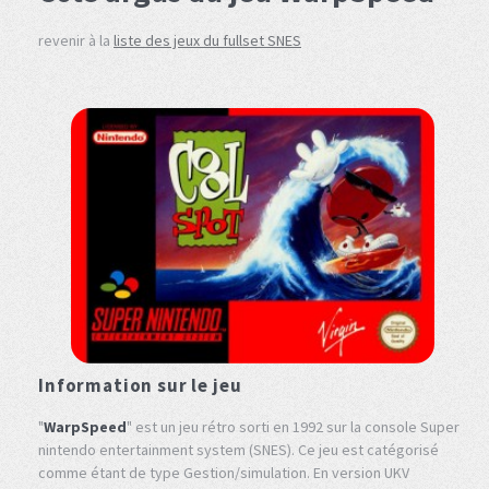
revenir à la
liste des jeux du fullset SNES
Information sur le jeu
"
WarpSpeed
" est un jeu rétro sorti en 1992 sur la console Super
nintendo entertainment system (SNES). Ce jeu est catégorisé
comme étant de type Gestion/simulation. En version UKV