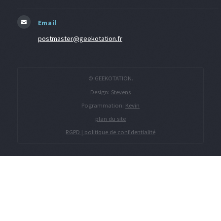
Email
postmaster@geekotation.fr
© GEEKOTATION.
Design:
Stevens
Pogrammation:
Kevin
plan du site
RGPD | politique de confidentialité