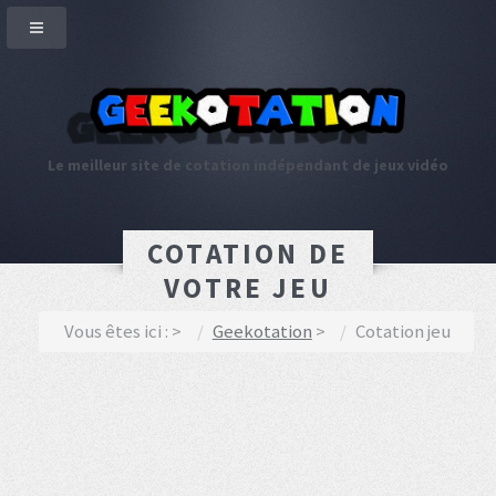
Le meilleur site de cotation indépendant de jeux vidéo
COTATION DE
VOTRE JEU
Vous êtes ici :
Geekotation
Cotation jeu