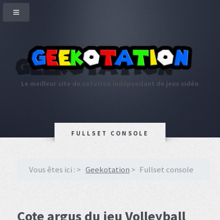
Le meilleur site de cotation indépendant de jeux vidéo
FULLSET CONSOLE
Vous êtes ici :
Geekotation
Fullset console
Cote argus du jeu Volleyball