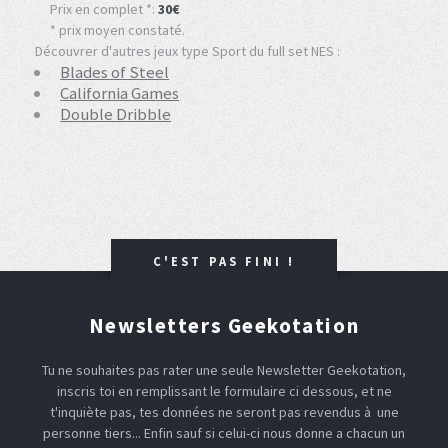
Prix en complet *:
30€
* prix moyen constaté.
Découvrer d'autres jeux type Sport du full set NES :
Blades of Steel
California Games
Double Dribble
C'EST PAS FINI !
Newsletters Geekotation
Tu ne souhaites pas rater une seule Newsletter Geekotation,
inscris toi en remplissant le formulaire ci dessous, et ne
t'inquiète pas, tes données ne seront pas revendus à une
personne tiers... Enfin sauf si celui-ci nous donne a chacun un