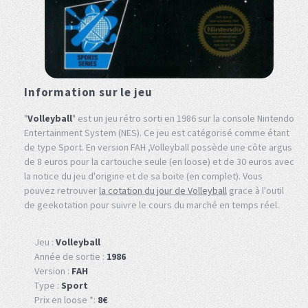
Information sur le jeu
"
Volleyball
" est un jeu rétro sorti en 1986 sur la console Nintendo
Entertainment System (NES). Ce jeu est catégorisé comme étant
de type Sport. En version FAH ,Volleyball possède une côte argus
de 8 euros pour la cartouche seule (en loose) et de 30 euros avec
la notice du jeu d'origine et de sa boite (en complet). Vous
pouvez retrouver
la cotation du jour de Volleyball
grace à l'outil
de geekotation pour suivre le cours du marché en temps réel.
Jeu :
Volleyball
Année de sortie :
1986
Version :
FAH
Type :
Sport
Prix en loose *:
8€