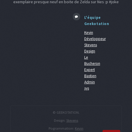
exemplaire presque neuf en boite de Zelda sur Nes :p #joke
L'équipe
Geekotation
Kevin
Développeur
Stevens
Design
Le
Bucheron
Expert
Bastien
Admin
sys
© GEEKOTATION.
Design:
Stevens
Pogrammation:
Kevin