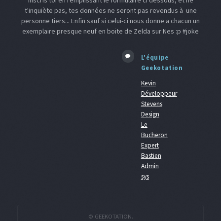
inscris toi en remplissant le formulaire ci dessous, et ne
t'inquiète pas, tes données ne seront pas revendus à une
personne tiers... Enfin sauf si celui-ci nous donne a chacun un
exemplaire presque neuf en boite de Zelda sur Nes :p #joke
L'équipe
Geekotation
Kevin
Développeur
Stevens
Design
Le
Bucheron
Expert
Bastien
Admin
sys
© GEEKOTATION.