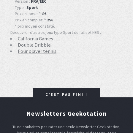
Version :
FRA/EEC
Type :
Sport
Prix en loose *:
8€
Prix en complet *:
25€
* prix moyen constaté.
Découvrer d'autres jeux type Sport du full set NES :
California Games
Double Dribble
Four player tennis
C'EST PAS FINI !
Newsletters Geekotation
Tu ne souhaites pas rater une seule Newsletter Geekotation,