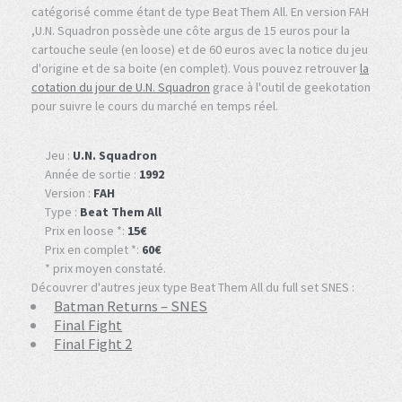
catégorisé comme étant de type Beat Them All. En version FAH
,U.N. Squadron possède une côte argus de 15 euros pour la
cartouche seule (en loose) et de 60 euros avec la notice du jeu
d'origine et de sa boite (en complet). Vous pouvez retrouver
la
cotation du jour de U.N. Squadron
grace à l'outil de geekotation
pour suivre le cours du marché en temps réel.
Jeu :
U.N. Squadron
Année de sortie :
1992
Version :
FAH
Type :
Beat Them All
Prix en loose *:
15€
Prix en complet *:
60€
* prix moyen constaté.
Découvrer d'autres jeux type Beat Them All du full set SNES :
Batman Returns – SNES
Final Fight
Final Fight 2