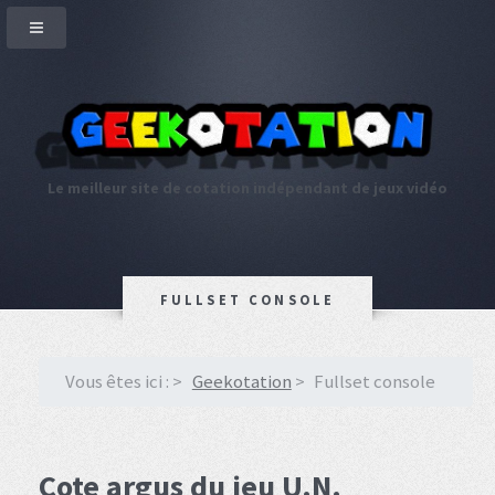
Le meilleur site de cotation indépendant de jeux vidéo
FULLSET CONSOLE
Vous êtes ici :
Geekotation
Fullset console
Cote argus du jeu U.N.