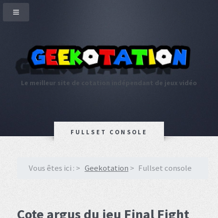
Le meilleur site de cotation indépendant de jeux vidéo
FULLSET CONSOLE
Vous êtes ici :
Geekotation
Fullset console
Cote argus du jeu Final Fight