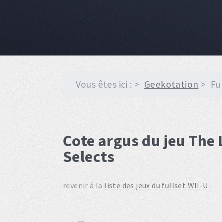
Vous êtes ici :
Geekotation
Fu
Cote argus du jeu The
Selects
revenir à la
liste des jeux du fullset WII-U