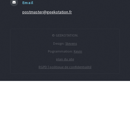
Email
postmaster@geekotation.fr
© GEEKOTATION.
Design:
Stevens
Pogrammation:
Kevin
plan du site
RGPD | politique de confidentialité