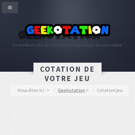
Le meilleur site de cotation indépendant de jeux vidéo
COTATION DE
VOTRE JEU
Vous êtes ici :
Geekotation
Cotation jeu