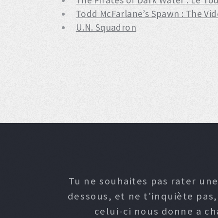
The Pirates of Dark Water : Le Tou
Todd McFarlane’s Spawn : The Vi
U.N. Squadron
Tu ne souhaites pas rater une
dessous, et ne t'inquiète pas
celui-ci nous donne a c