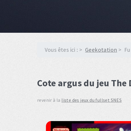
Vous êtes ici :
Geekotation
Fu
Cote argus du jeu The
revenir à la
liste des jeux du fullset SNES