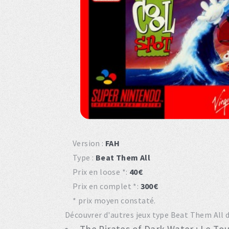
Version :
FAH
Type :
Beat Them All
Prix en loose *:
40€
Prix en complet *:
300€
* prix moyen constaté.
Découvrer d'autres jeux type Beat Them All du