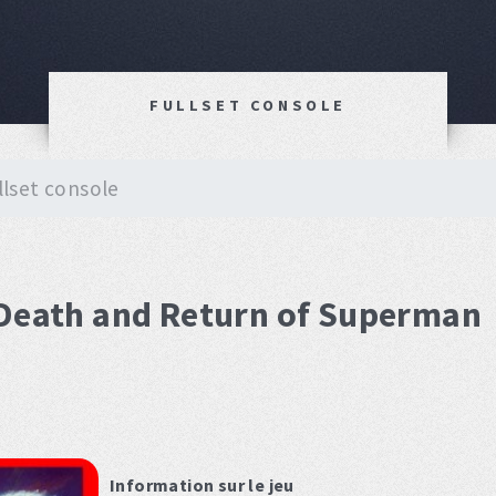
FULLSET CONSOLE
llset console
 Death and Return of Superman
Information sur le jeu