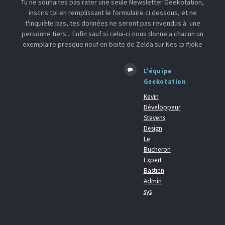
Tu ne souhaites pas rater une seule Newsletter Geekotation,
inscris toi en remplissant le formulaire ci dessous, et ne
t'inquiète pas, tes données ne seront pas revendus à une
personne tiers... Enfin sauf si celui-ci nous donne a chacun un
exemplaire presque neuf en boite de Zelda sur Nes :p #joke
L'équipe
Geekotation
Kevin
Développeur
Stevens
Design
Le
Bucheron
Expert
Bastien
Admin
sys