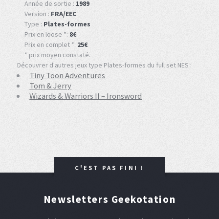
Année de sortie :
1989
Version :
FRA/EEC
Type :
Plates-formes
Prix en loose *:
8€
Prix en complet *:
25€
* prix moyen constaté.
Découvrer d'autres jeux type Plates-formes du full set NES :
Tiny Toon Adventures
Tom & Jerry
Wizards & Warriors II – Ironsword
C'EST PAS FINI !
Newsletters Geekotation