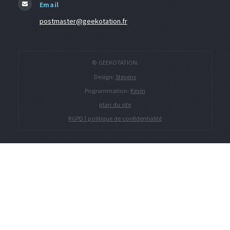
Email
postmaster@geekotation.fr
© GEEKOTATION.
Design:
Stevens
Pogrammation:
Kevin
plan du site
RGPD | politique de confidentialité