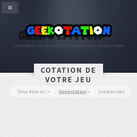
Le meilleur site de cotation indépendant de jeux vidéo
COTATION DE
VOTRE JEU
Vous êtes ici :
Geekotation
Cotation jeu