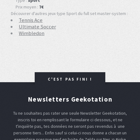
Type :
Sport
Prix moyen :
7€
Découvrer d'autres jeux type Sport du full set master-system :
Tennis Ace
Ultimate Soccer
Wimbledon
C'EST PAS FINI !
Newsletters Geekotation
Tu ne souhaites pas rater une seule Newsletter Geekotation,
inscris toi en remplissant le formulaire ci dessous, et ne
t'inquiète pas, tes données ne seront pas revendus à une
personne tiers... Enfin sauf si celui-ci nous donne a chacun un
exemplaire presque neuf en boite de Zelda sur Nes :p #joke