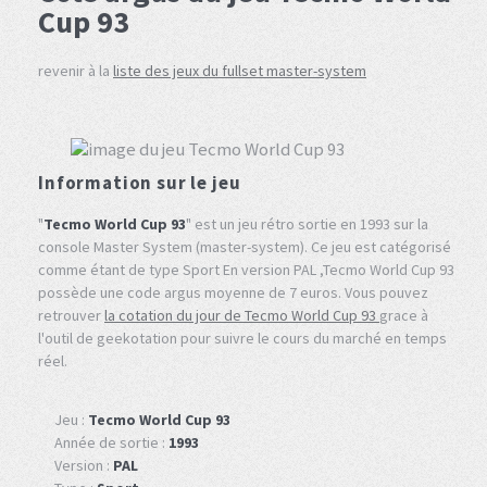
Cup 93
revenir à la
liste des jeux du fullset master-system
Information sur le jeu
"
Tecmo World Cup 93
" est un jeu rétro sortie en 1993 sur la
console Master System (master-system). Ce jeu est catégorisé
comme étant de type Sport En version PAL ,Tecmo World Cup 93
possède une code argus moyenne de 7 euros. Vous pouvez
retrouver
la cotation du jour de Tecmo World Cup 93
grace à
l'outil de geekotation pour suivre le cours du marché en temps
réel.
Jeu :
Tecmo World Cup 93
Année de sortie :
1993
Version :
PAL