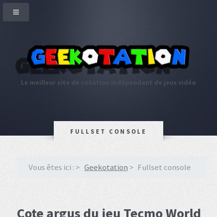
Le meilleur site de cotation indépendant de jeux vidéo
FULLSET CONSOLE
Vous êtes ici :
Geekotation
Fullset console
Cote argus du jeu Tecmo World