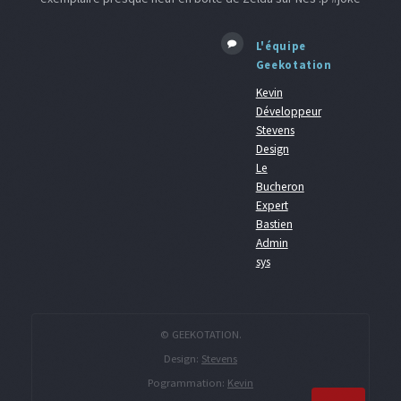
L'équipe
Geekotation
Kevin
Développeur
Stevens
Design
Le
Bucheron
Expert
Bastien
Admin
sys
© GEEKOTATION.
Design:
Stevens
Pogrammation:
Kevin