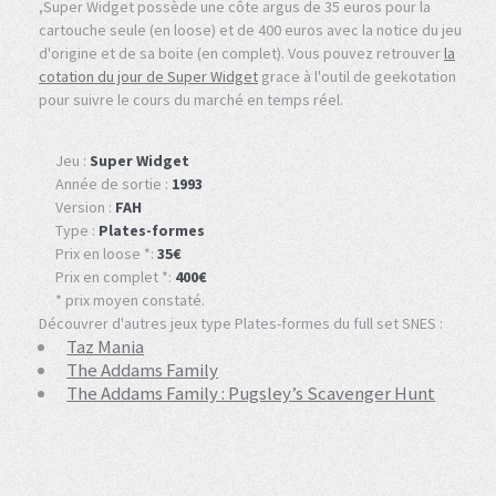
,Super Widget possède une côte argus de 35 euros pour la
cartouche seule (en loose) et de 400 euros avec la notice du jeu
d'origine et de sa boite (en complet). Vous pouvez retrouver
la
cotation du jour de Super Widget
grace à l'outil de geekotation
pour suivre le cours du marché en temps réel.
Jeu :
Super Widget
Année de sortie :
1993
Version :
FAH
Type :
Plates-formes
Prix en loose *:
35€
Prix en complet *:
400€
* prix moyen constaté.
Découvrer d'autres jeux type Plates-formes du full set SNES :
Taz Mania
The Addams Family
The Addams Family : Pugsley’s Scavenger Hunt