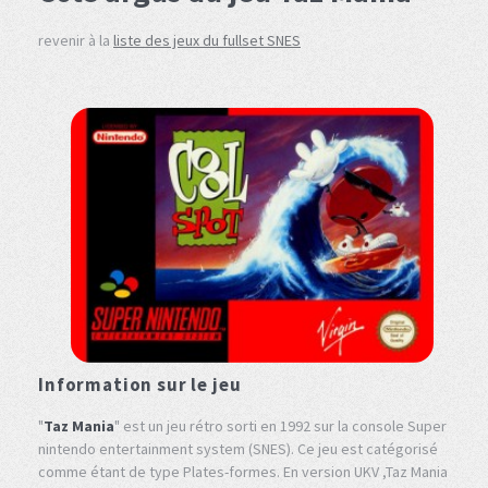
revenir à la
liste des jeux du fullset SNES
Information sur le jeu
"
Taz Mania
" est un jeu rétro sorti en 1992 sur la console Super
nintendo entertainment system (SNES). Ce jeu est catégorisé
comme étant de type Plates-formes. En version UKV ,Taz Mania