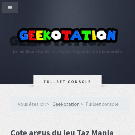
Le meilleur site de cotation indépendant de jeux vidéo
FULLSET CONSOLE
Vous êtes ici :
Geekotation
Fullset console
Cote argus du jeu Taz Mania